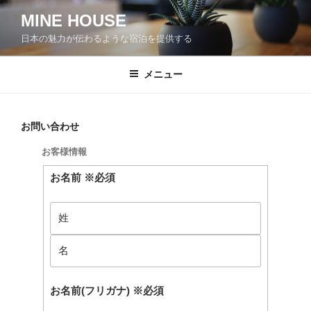
コ
MINE HOUSE
ン
日本の魅力が伝わるような宿泊を提供する
テ
ン
ツ
メニュー
へ
ス
キ
お問い合わせ
ッ
お客様情報
プ
お名前
※必須
お名前(フリガナ)
※必須