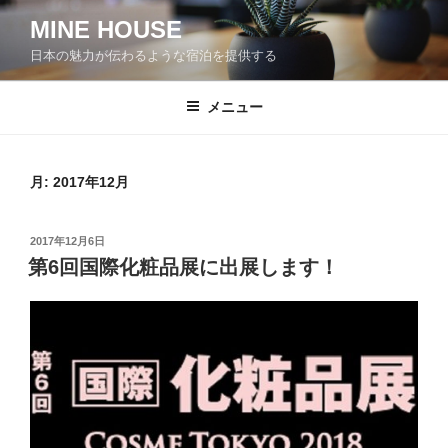
コ
MINE HOUSE
ン
日本の魅力が伝わるような宿泊を提供する
テ
ン
ツ
メニュー
へ
ス
キ
月:
2017年12月
ッ
プ
投
2017年12月6日
稿
第6回国際化粧品展に出展します！
日: