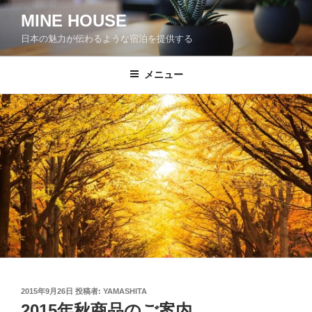
コ
MINE HOUSE
ン
日本の魅力が伝わるような宿泊を提供する
テ
ン
ツ
メニュー
へ
ス
キ
ッ
プ
投
2015年9月26日
投稿者:
YAMASHITA
稿
2015年秋商品のご案内