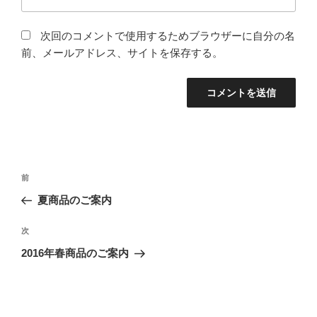
次回のコメントで使用するためブラウザーに自分の名
前、メールアドレス、サイトを保存する。
投
前
前
稿
の
夏商品のご案内
ナ
投
ビ
稿
次
次
ゲ
の
2016年春商品のご案内
投
ー
稿
シ
ョ